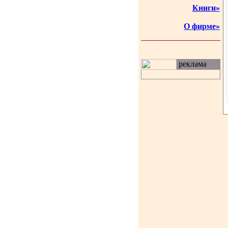
Книги»
О фирме»
реклама