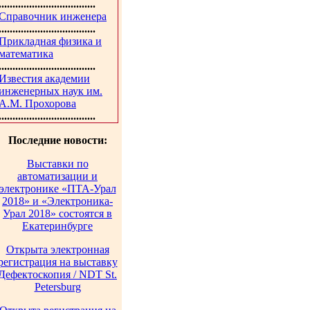
...................................
Справочник инженера
...................................
Прикладная физика и
математика
...................................
Известия академии
инженерных наук им.
А.М. Прохорова
...................................
Последние новости:
Выставки по
автоматизации и
электронике «ПТА-Урал
2018» и «Электроника-
Урал 2018» состоятся в
Екатеринбурге
Открыта электронная
регистрация на выставку
Дефектоскопия / NDT St.
Petersburg