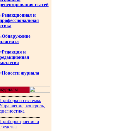
рецензирования статей
«Редакционная и
профессиональная
этика
«Обнаружение
плагиата
«Редакция и
редакционная
коллегия
«Новости журнала
журналы
...................................
Приборы и системы.
Управление, контроль,
диагностика
...................................
Приборостроение и
средства