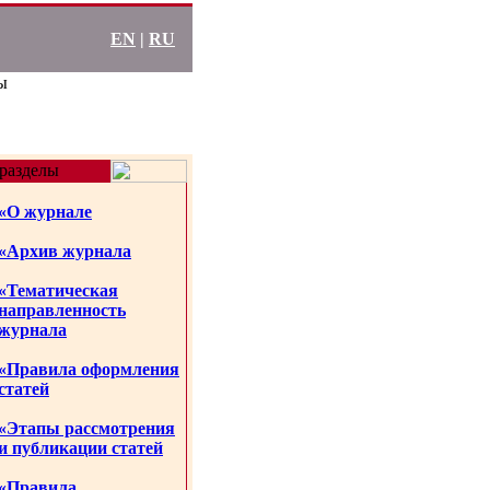
EN
|
RU
ы
разделы
«О журнале
«Архив журнала
«Тематическая
направленность
журнала
«Правила оформления
статей
«Этапы рассмотрения
и публикации статей
«Правила