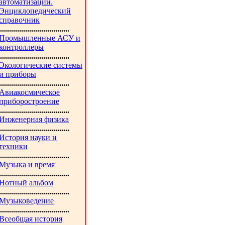
автоматизации.
Энциклопедический
справочник
...................................
Промышленные АСУ и
контроллеры
...................................
Экологические системы
и приборы
...................................
Авиакосмическое
приборостроение
...................................
Инженерная физика
...................................
История науки и
техники
...................................
Музыка и время
...................................
Нотный альбом
...................................
Музыковедение
...................................
Всеобщая история