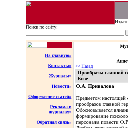
Издате
Поиск по сайту:
Муз
На главную»
Аннот
Контакты»
<< Назад
Прообразы главной г
Журналы»
Бизе
О.А. Привалова
Новости»
Оформление статей»
Предметом настоящей с
прообразов главной ге
Реклама в
Обосновывается влиян
журналах»
формирование психоло
персонажа повести Ф.Р
Обратная связь»