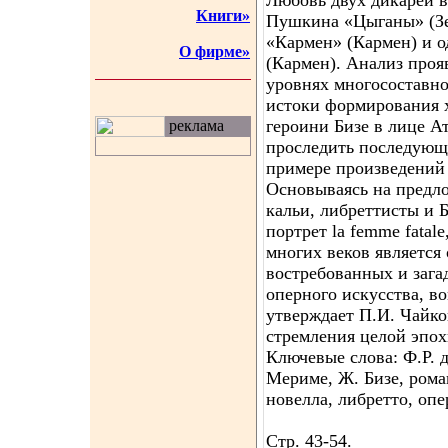
Любовь двух дикарей в
Книги»
Пушкина «Цыганы» (Зе
«Кармен» (Кармен) и 
О фирме»
(Кармен). Анализ про
уровнях многосоставно
истоки формирования 
героини Бизе в лице Ат
реклама
проследить последующ
примере произведений
Основываясь на предл
кальи, либреттисты и 
портрет la femme fatal
многих веков является
востребованных и зага
оперного искусства, в
утверждает П.И. Чайк
стремления целой эпох
Ключевые слова: Ф.Р. 
Мериме, Ж. Бизе, рома
новелла, либретто, опе
Стр. 43-54.