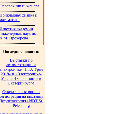
...................................
Справочник инженера
...................................
Прикладная физика и
математика
...................................
Известия академии
инженерных наук им.
А.М. Прохорова
...................................
Последние новости:
Выставки по
автоматизации и
электронике «ПТА-Урал
2018» и «Электроника-
Урал 2018» состоятся в
Екатеринбурге
Открыта электронная
регистрация на выставку
Дефектоскопия / NDT St.
Petersburg