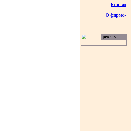
Книги»
О фирме»
реклама