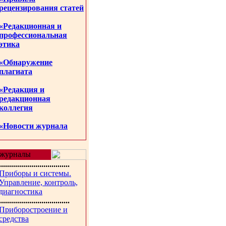
рецензирования статей
«Редакционная и
профессиональная
этика
«Обнаружение
плагиата
«Редакция и
редакционная
коллегия
«Новости журнала
журналы
...................................
Приборы и системы.
Управление, контроль,
диагностика
...................................
Приборостроение и
средства