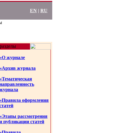
EN
|
RU
ы
разделы
«О журнале
«Архив журнала
«Тематическая
направленность
журнала
«Правила оформления
статей
«Этапы рассмотрения
и публикации статей
«Правила