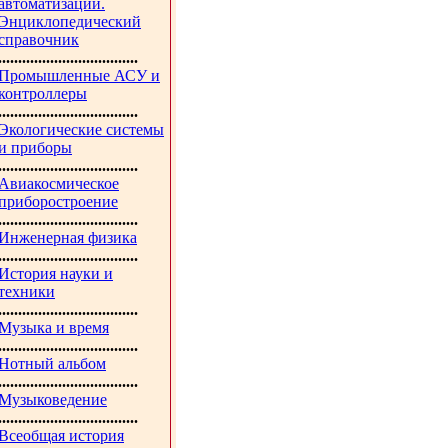
автоматизации.
Энциклопедический
справочник
...................................
Промышленные АСУ и
контроллеры
...................................
Экологические системы
и приборы
...................................
Авиакосмическое
приборостроение
...................................
Инженерная физика
...................................
История науки и
техники
...................................
Музыка и время
...................................
Нотный альбом
...................................
Музыковедение
...................................
Всеобщая история