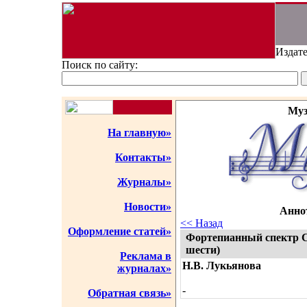
Издате
Поиск по сайту:
Муз
На главную»
Контакты»
Журналы»
Новости»
Аннот
<< Назад
Оформление статей»
Фортепианный спектр Се
шести)
Реклама в
Н.В. Лукьянова
журналах»
-
Обратная связь»