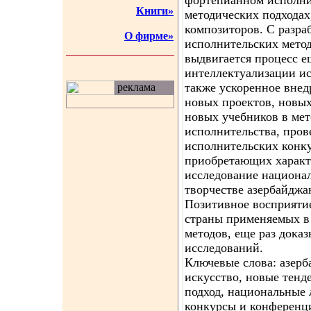
фортепианном исполнит
Книги»
методических подходах
композиторов. С разра
О фирме»
исполнительских мето
выдвигается процесс 
интеллектуализации ис
также ускоренное вне
реклама
новых проектов, новы
новых учебников в ме
исполнительства, пров
исполнительских конк
приобретающих характ
исследование национа
творчестве азербайджа
Позитивное восприятие
страны применяемых в
методов, еще раз дока
исследований.
Ключевые слова: азер
искусство, новые тенд
подход, национальные 
конкурсы и конферен