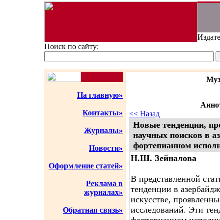
Издате
Поиск по сайту:
Муз
На главную»
Аннот
Контакты»
<< Назад
Новые тенденции, пр
Журналы»
научных поисков в а
фортепианном испол
Новости»
Н.Ш. Зейналовa
Оформление статей»
В представленной стат
Реклама в
тенденции в азербайд
журналах»
искусстве, проявленны
исследований. Эти тен
Обратная связь»