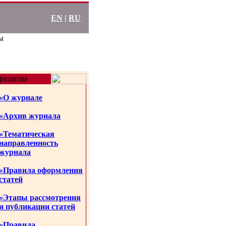
EN
|
RU
ы
разделы
«О журнале
«Архив журнала
«Тематическая
направленность
журнала
«Правила оформления
статей
«Этапы рассмотрения
и публикации статей
«Правила