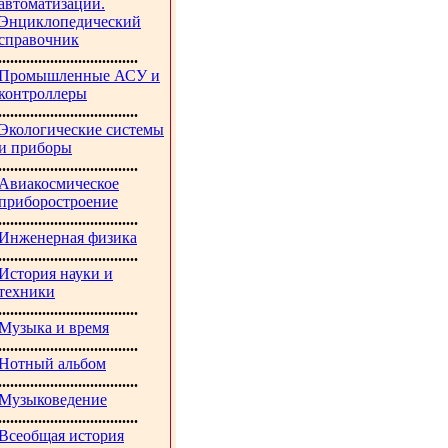
автоматизации.
Энциклопедический
справочник
...................................
Промышленные АСУ и
контроллеры
...................................
Экологические системы
и приборы
...................................
Авиакосмическое
приборостроение
...................................
Инженерная физика
...................................
История науки и
техники
...................................
Музыка и время
...................................
Нотный альбом
...................................
Музыковедение
...................................
Всеобщая история