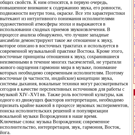
общих свойств. К ним относятся, в первую очередь,
повышенное внимание к содержанию звука, его ровности,
подвижности внутри тона, окраске. Все эти характеристики
вытекают из интуитивного понимания исполнителями
художественной атмосферы эпохи и выражаются в
использовании сходных приемов звукоизвлечения. В
процессе анализа обнаружено, что лучшие западные
ансамбли демонстрируют такое же отношение к звуку,
которое описано в восточных трактатах и используется в
современной музыкальной практике Востока. Кроме этого,
восточные принципы отношения к звуку, сохранившиеся
неизменными в течение многих тысячелетий, не утратили
живого ощущения гармонии мира в музыке, понимание
которых необходимо современным исполнителям. Поэтому
восточные (в частности, индийские) концепции звука,
системы дыхания, вокальные техники могут рассматриваться
сегодня в качестве перспективных источников для работы с
музыкой XIV–XVI вв. Также роль восточной культуры, как
одного из движущих факторов интерпретации, необходимо
признать крайне важной в процессе звуковых экспериментов,
поиска исполнительских решений и популяризации
вокальной музыки Возрождения в наше время.
Ключевые слова: музыка Возрождения; современное
исполнительство, интерпретация, звук, гармония, Восток,
йога.