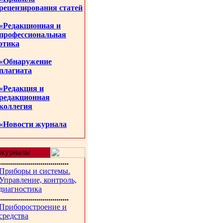
рецензирования статей
«Редакционная и
профессиональная
этика
«Обнаружение
плагиата
«Редакция и
редакционная
коллегия
«Новости журнала
журналы
...................................
Приборы и системы.
Управление, контроль,
диагностика
...................................
Приборостроение и
средства