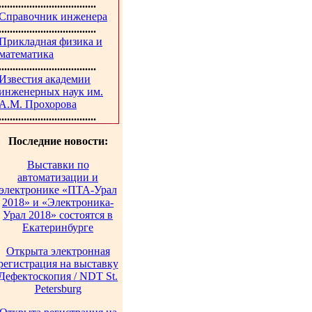
...................................
Справочник инженера
...................................
Прикладная физика и
математика
...................................
Известия академии
инженерных наук им.
А.М. Прохорова
...................................
Последние новости:
Выставки по
автоматизации и
электронике «ПТА-Урал
2018» и «Электроника-
Урал 2018» состоятся в
Екатеринбурге
Открыта электронная
регистрация на выставку
Дефектоскопия / NDT St.
Petersburg