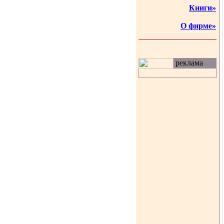
Книги»
О фирме»
реклама