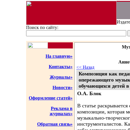
Издате
Поиск по сайту:
Муз
На главную»
Аннот
Контакты»
<< Назад
Композиция как педа
Журналы»
опережающего музык
обучающихся детей в
Новости»
О.А. Блок
Оформление статей»
В статье раскрывается
Реклама в
композиции, которая м
журналах»
музыкально-творческог
инструменталистов. Ка
Обратная связь»