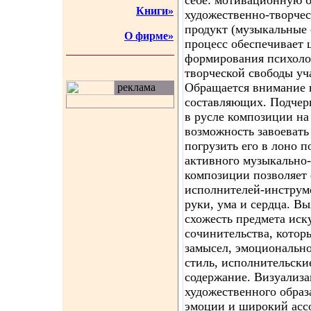
себе: мотивационную б
Книги»
художественно-творчес
продукт (музыкальные 
О фирме»
процесс обеспечивает 
формирования психоло
творческой свободы уч
Обращается внимание 
реклама
составляющих. Подчерк
в русле композиции на 
возможность завоевать
погрузить его в лоно 
активного музыкально-
композиции позволяет
исполнителей-инструме
руки, ума и сердца. В
схожесть предмета иск
сочинительства, которы
замысел, эмоционально
стиль, исполнительски
содержание. Визуализа
художественного образ
эмоции и широкий асс