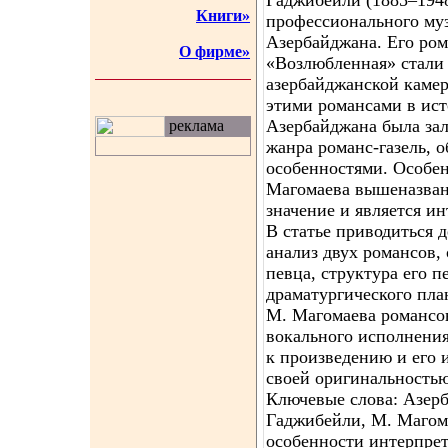
Гаджибейли (1885–194
Книги»
профессионального му
Азербайджана. Его ром
О фирме»
«Возлюбленная» стали
азербайджанской каме
этими романсами в ис
Азербайджана была за
реклама
жанра романс-газель,
особенностями. Особе
Магомаева вышеназва
значение и является и
В статье приводиться 
анализ двух романсов,
певца, структура его п
драматургического пла
М. Магомаева романсов
вокального исполнения
к произведению и его 
своей оригинальностью
Ключевые слова: Азерб
Гаджибейли, М. Магома
особенности интерпре