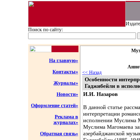
Издате
Поиск по сайту:
Муз
На главную»
Аннот
Контакты»
<< Назад
Особенности интерпр
Журналы»
Гаджибейли в испол
И.И. Назаров
Новости»
Оформление статей»
В данной статье рассм
интерпретации романс
Реклама в
исполнении Муслима М
журналах»
Муслима Магомаева зан
азербайджанской музык
Обратная связь»