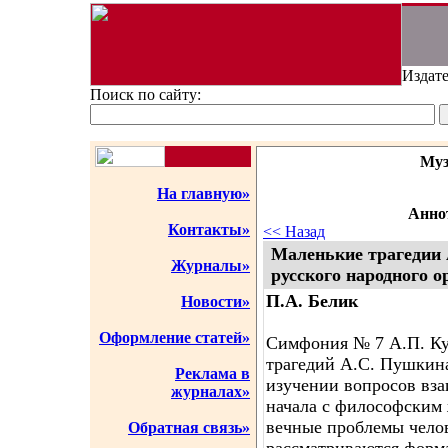
Издате
Поиск по сайту:
Муз
На главную»
Аннот
Контакты»
<< Назад
Маленькие трагедии 
Журналы»
русского народного о
П.А. Белик
Новости»
Оформление статей»
Симфония № 7 А.П. Ку
трагедий А.С. Пушкина
Реклама в
изучении вопросов вза
журналах»
начала с философским
вечные проблемы челов
Обратная связь»