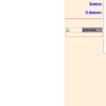
Книги»
О фирме»
реклама