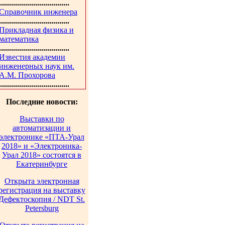
...................................
Справочник инженера
...................................
Прикладная физика и
математика
...................................
Известия академии
инженерных наук им.
А.М. Прохорова
...................................
Последние новости:
Выставки по
автоматизации и
электронике «ПТА-Урал
2018» и «Электроника-
Урал 2018» состоятся в
Екатеринбурге
Открыта электронная
регистрация на выставку
Дефектоскопия / NDT St.
Petersburg