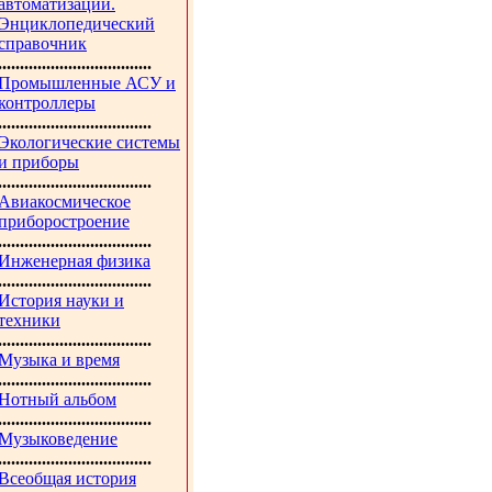
автоматизации.
Энциклопедический
справочник
...................................
Промышленные АСУ и
контроллеры
...................................
Экологические системы
и приборы
...................................
Авиакосмическое
приборостроение
...................................
Инженерная физика
...................................
История науки и
техники
...................................
Музыка и время
...................................
Нотный альбом
...................................
Музыковедение
...................................
Всеобщая история