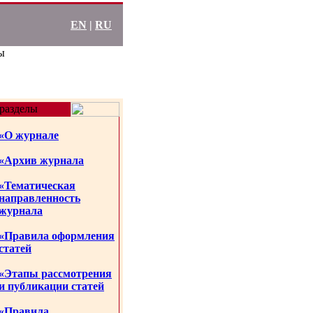
EN
|
RU
ы
разделы
«О журнале
«Архив журнала
«Тематическая
направленность
журнала
«Правила оформления
статей
«Этапы рассмотрения
и публикации статей
«Правила