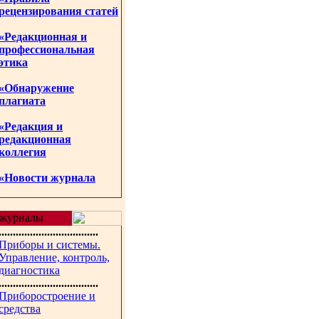
рецензирования статей
«Редакционная и
профессиональная
этика
«Обнаружение
плагиата
«Редакция и
редакционная
коллегия
«Новости журнала
журналы
...................................
Приборы и системы.
Управление, контроль,
диагностика
...................................
Приборостроение и
средства