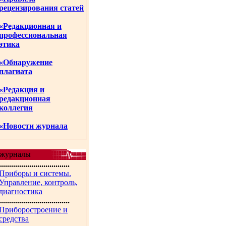
рецензирования статей
«Редакционная и
профессиональная
этика
«Обнаружение
плагиата
«Редакция и
редакционная
коллегия
«Новости журнала
журналы
...................................
Приборы и системы.
Управление, контроль,
диагностика
...................................
Приборостроение и
средства