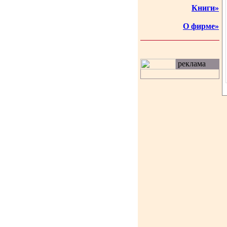
Книги»
О фирме»
реклама