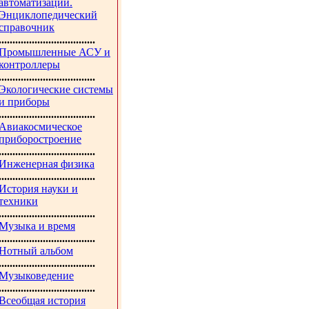
автоматизации.
Энциклопедический
справочник
...................................
Промышленные АСУ и
контроллеры
...................................
Экологические системы
и приборы
...................................
Авиакосмическое
приборостроение
...................................
Инженерная физика
...................................
История науки и
техники
...................................
Музыка и время
...................................
Нотный альбом
...................................
Музыковедение
...................................
Всеобщая история