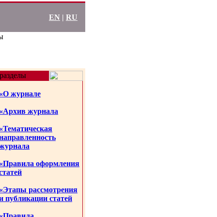
EN
|
RU
ы
разделы
«О журнале
«Архив журнала
«Тематическая
направленность
журнала
«Правила оформления
статей
«Этапы рассмотрения
и публикации статей
«Правила