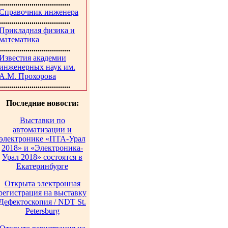
...................................
Справочник инженера
...................................
Прикладная физика и
математика
...................................
Известия академии
инженерных наук им.
А.М. Прохорова
...................................
Последние новости:
Выставки по
автоматизации и
электронике «ПТА-Урал
2018» и «Электроника-
Урал 2018» состоятся в
Екатеринбурге
Открыта электронная
регистрация на выставку
Дефектоскопия / NDT St.
Petersburg