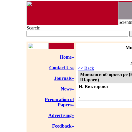
Scienti
Search:
Mu
Home»
Contact Us»
<< Back
Монологи об оркестре 
Journals»
Шароев)
Н. Викторова
News»
-
Preparation of
Papers»
Advertising»
Feedback»