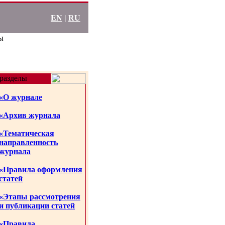
EN
|
RU
ы
разделы
«О журнале
«Архив журнала
«Тематическая
направленность
журнала
«Правила оформления
статей
«Этапы рассмотрения
и публикации статей
«Правила