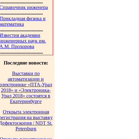
...................................
Справочник инженера
...................................
Прикладная физика и
математика
...................................
Известия академии
инженерных наук им.
А.М. Прохорова
...................................
Последние новости:
Выставки по
автоматизации и
электронике «ПТА-Урал
2018» и «Электроника-
Урал 2018» состоятся в
Екатеринбурге
Открыта электронная
регистрация на выставку
Дефектоскопия / NDT St.
Petersburg