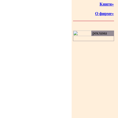
Книги»
О фирме»
реклама