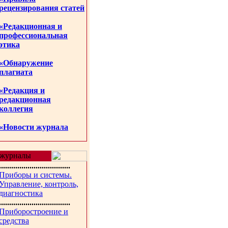
рецензирования статей
«Редакционная и
профессиональная
этика
«Обнаружение
плагиата
«Редакция и
редакционная
коллегия
«Новости журнала
журналы
...................................
Приборы и системы.
Управление, контроль,
диагностика
...................................
Приборостроение и
средства