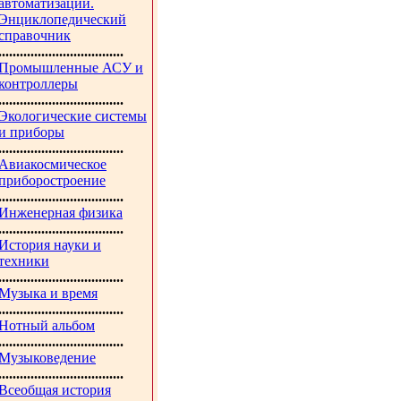
автоматизации.
Энциклопедический
справочник
...................................
Промышленные АСУ и
контроллеры
...................................
Экологические системы
и приборы
...................................
Авиакосмическое
приборостроение
...................................
Инженерная физика
...................................
История науки и
техники
...................................
Музыка и время
...................................
Нотный альбом
...................................
Музыковедение
...................................
Всеобщая история