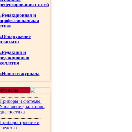
рецензирования статей
«Редакционная и
профессиональная
этика
«Обнаружение
плагиата
«Редакция и
редакционная
коллегия
«Новости журнала
журналы
...................................
Приборы и системы.
Управление, контроль,
диагностика
...................................
Приборостроение и
средства