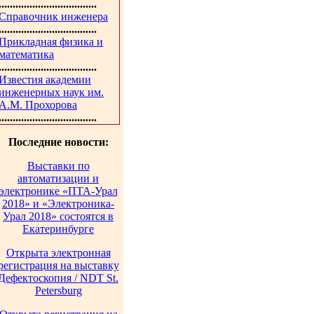
...................................
Справочник инженера
...................................
Прикладная физика и
математика
...................................
Известия академии
инженерных наук им.
А.М. Прохорова
...................................
Последние новости:
Выставки по
автоматизации и
электронике «ПТА-Урал
2018» и «Электроника-
Урал 2018» состоятся в
Екатеринбурге
Открыта электронная
регистрация на выставку
Дефектоскопия / NDT St.
Petersburg