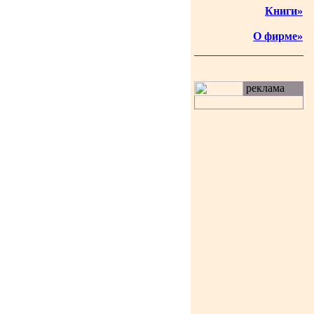
Книги»
О фирме»
реклама