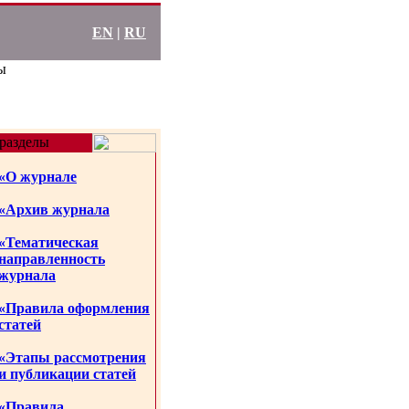
EN
|
RU
ы
разделы
«О журнале
«Архив журнала
«Тематическая
направленность
журнала
«Правила оформления
статей
«Этапы рассмотрения
и публикации статей
«Правила