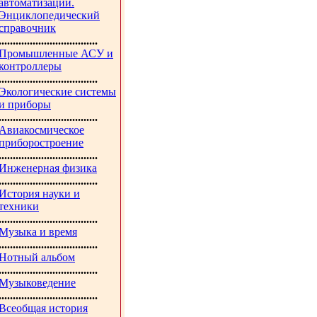
автоматизации.
Энциклопедический
справочник
...................................
Промышленные АСУ и
контроллеры
...................................
Экологические системы
и приборы
...................................
Авиакосмическое
приборостроение
...................................
Инженерная физика
...................................
История науки и
техники
...................................
Музыка и время
...................................
Нотный альбом
...................................
Музыковедение
...................................
Всеобщая история