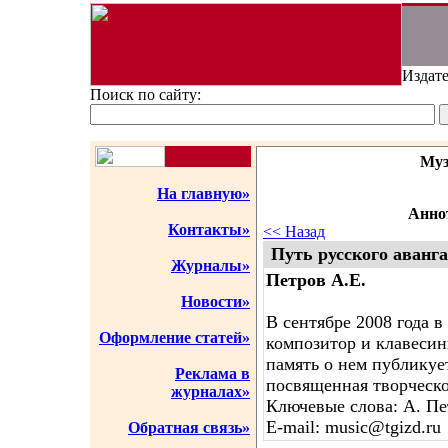
Издате
Поиск по сайту:
Муз
На главную»
Аннот
Контакты»
<< Назад
Путь русского аванг
Журналы»
Петров А.Е.
Новости»
В сентябре 2008 года 
Оформление статей»
композитор и клавеси
память о нем публикует
Реклама в
посвященная творческо
журналах»
Ключевые слова: А. Пе
E-mail: music@tgizd.ru
Обратная связь»