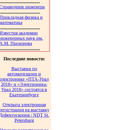
...................................
Справочник инженера
...................................
Прикладная физика и
математика
...................................
Известия академии
инженерных наук им.
А.М. Прохорова
...................................
Последние новости:
Выставки по
автоматизации и
электронике «ПТА-Урал
2018» и «Электроника-
Урал 2018» состоятся в
Екатеринбурге
Открыта электронная
регистрация на выставку
Дефектоскопия / NDT St.
Petersburg