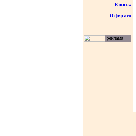
Книги»
О фирме»
реклама