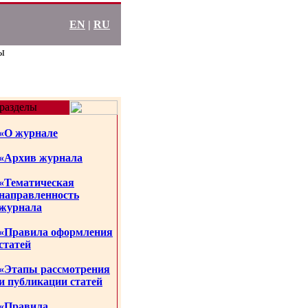
EN
|
RU
ы
разделы
«О журнале
«Архив журнала
«Тематическая
направленность
журнала
«Правила оформления
статей
«Этапы рассмотрения
и публикации статей
«Правила