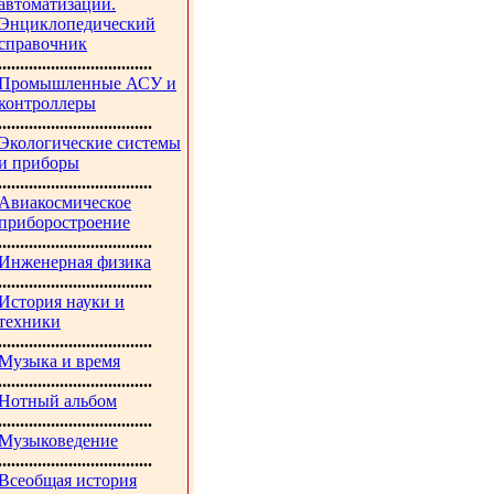
автоматизации.
Энциклопедический
справочник
...................................
Промышленные АСУ и
контроллеры
...................................
Экологические системы
и приборы
...................................
Авиакосмическое
приборостроение
...................................
Инженерная физика
...................................
История науки и
техники
...................................
Музыка и время
...................................
Нотный альбом
...................................
Музыковедение
...................................
Всеобщая история