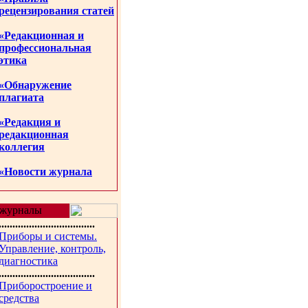
рецензирования статей
«Редакционная и
профессиональная
этика
«Обнаружение
плагиата
«Редакция и
редакционная
коллегия
«Новости журнала
журналы
...................................
Приборы и системы.
Управление, контроль,
диагностика
...................................
Приборостроение и
средства