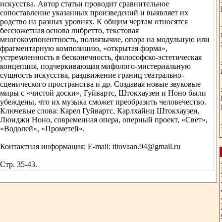
искусства. Автор статьи проводит сравнительное
сопоставление указанных произведений и выявляет их
родство на разных уровнях. К общим чертам относятся
бессюжетная основа либретто, текстовая
многокомпонентность, полиязычие, опора на модульную или
фрагментарную композицию, «открытая форма»,
устремленность в бесконечность, философско-эстетическая
концепция, подчеркивающая мифолого-мистериальную
сущность искусства, раздвижение границ театрально-
сценического пространства и др. Создавая новые звуковые
миры с «чистой доски», Гуйвартс, Штокхаузен и Ноно были
убеждены, что их музыка сможет преобразить человечество.
Ключевые слова: Карел Гуйвартс, Карлхайнц Штокхаузен,
Люиджи Ноно, современная опера, оперный проект, «Свет»,
«Водолей», «Прометей».
Контактная информация: E-mail: titovaan.94@gmail.ru
Стр. 35-43.