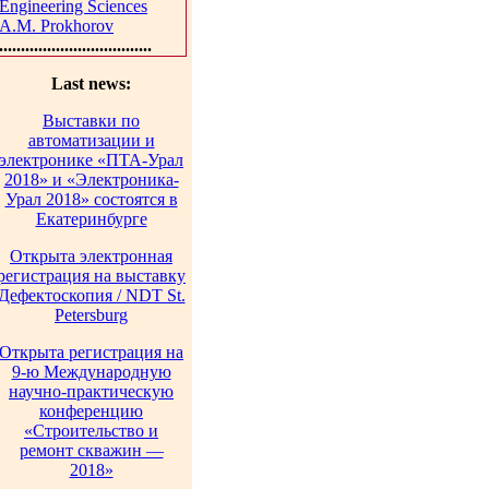
Engineering Sciences
A.M. Prokhorov
...................................
Last news:
Выставки по
автоматизации и
электронике «ПТА-Урал
2018» и «Электроника-
Урал 2018» состоятся в
Екатеринбурге
Открыта электронная
регистрация на выставку
Дефектоскопия / NDT St.
Petersburg
Открыта регистрация на
9-ю Международную
научно-практическую
конференцию
«Строительство и
ремонт скважин —
2018»