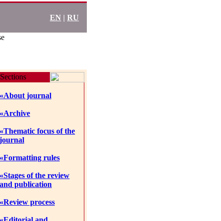
EN
|
RU
se
Sections
«About journal
«Archive
«Thematic focus of the
journal
«Formatting rules
«Stages of the review
and publication
«Review process
«Editorial and