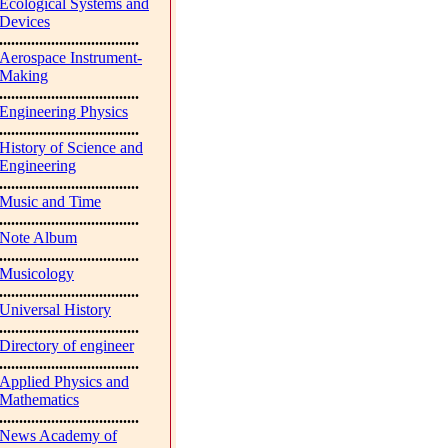
Ecological Systems and
Devices
...................................
Aerospace Instrument-
Making
...................................
Engineering Physics
...................................
History of Science and
Engineering
...................................
Music and Time
...................................
Note Album
...................................
Musicology
...................................
Universal History
...................................
Directory of engineer
...................................
Applied Physics and
Mathematics
...................................
News Academy of