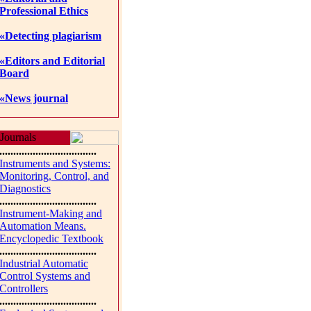
Professional Ethics
«Detecting plagiarism
«Editors and Editorial
Board
«News journal
Journals
...................................
Instruments and Systems:
Monitoring, Control, and
Diagnostics
...................................
Instrument-Making and
Automation Means.
Encyclopedic Textbook
...................................
Industrial Automatic
Control Systems and
Controllers
...................................