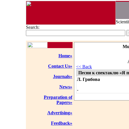
Scienti
Search:
Mu
Home»
Contact Us»
<< Back
Песни к спектаклю «Я 
Journals»
Л. Грибова
News»
-
Preparation of
Papers»
Advertising»
Feedback»